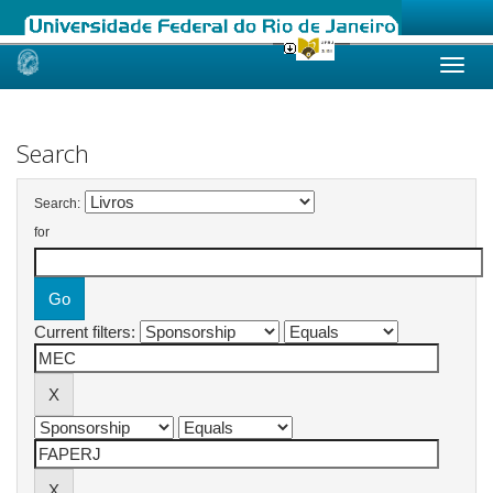
Skip
navigation
Search
Search:
for
Current filters: