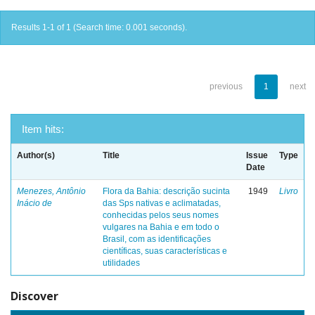
Results 1-1 of 1 (Search time: 0.001 seconds).
previous
1
next
Item hits:
Author(s)
Title
Issue
Type
Date
Menezes, Antônio
Flora da Bahia: descrição sucinta
1949
Livro
Inácio de
das Sps nativas e aclimatadas,
conhecidas pelos seus nomes
vulgares na Bahia e em todo o
Brasil, com as identificações
científicas, suas características e
utilidades
Discover