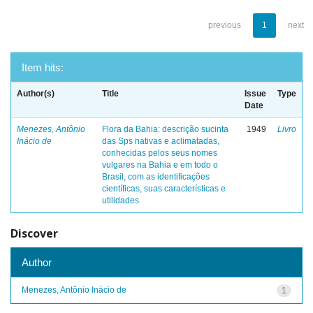
previous
1
next
Item hits:
Author(s)
Title
Issue
Type
Date
Menezes, Antônio
Flora da Bahia: descrição sucinta
1949
Livro
Inácio de
das Sps nativas e aclimatadas,
conhecidas pelos seus nomes
vulgares na Bahia e em todo o
Brasil, com as identificações
científicas, suas características e
utilidades
Discover
Author
Menezes, Antônio Inácio de
1