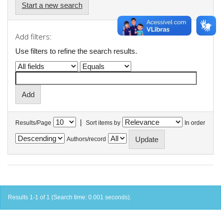
Start a new search
Add filters:
Use filters to refine the search results.
|
Results/Page
Sort items by
In order
Authors/record
Results 1-1 of 1 (Search time: 0.001 seconds).