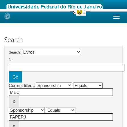
Skip
navigation
Search
Search:
for
Current filters: