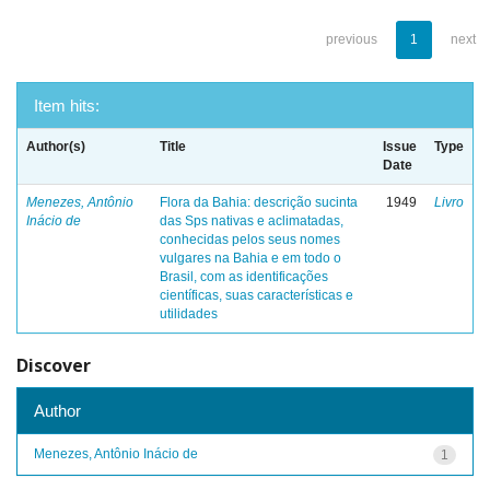
previous
1
next
Item hits:
Author(s)
Title
Issue
Type
Date
Menezes, Antônio
Flora da Bahia: descrição sucinta
1949
Livro
Inácio de
das Sps nativas e aclimatadas,
conhecidas pelos seus nomes
vulgares na Bahia e em todo o
Brasil, com as identificações
científicas, suas características e
utilidades
Discover
Author
Menezes, Antônio Inácio de
1