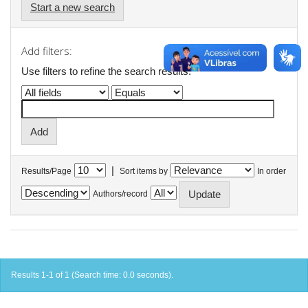
Start a new search
Add filters:
Use filters to refine the search results.
|
Results/Page
Sort items by
In order
Authors/record
Results 1-1 of 1 (Search time: 0.0 seconds).