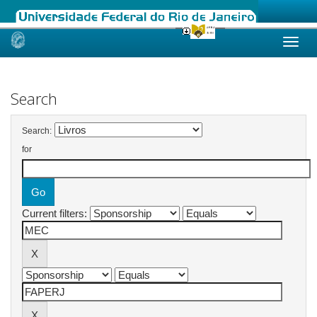
Skip
navigation
Search
Search:
for
Current filters: