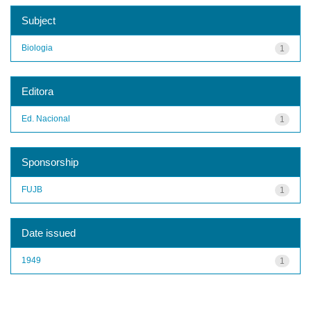
Subject
Biologia
1
Editora
Ed. Nacional
1
Sponsorship
FUJB
1
Date issued
1949
1