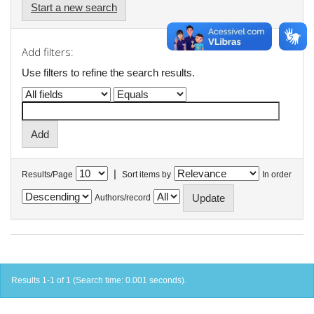
Start a new search
Add filters:
Use filters to refine the search results.
|
Results/Page
Sort items by
In order
Authors/record
Results 1-1 of 1 (Search time: 0.001 seconds).