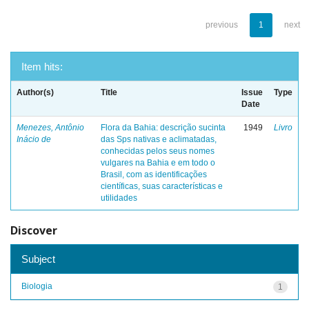
previous
1
next
Item hits:
Author(s)
Title
Issue
Type
Date
Menezes, Antônio
Flora da Bahia: descrição sucinta
1949
Livro
Inácio de
das Sps nativas e aclimatadas,
conhecidas pelos seus nomes
vulgares na Bahia e em todo o
Brasil, com as identificações
científicas, suas características e
utilidades
Discover
Subject
Biologia
1