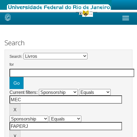
Skip
navigation
Search
Search:
for
Current filters: