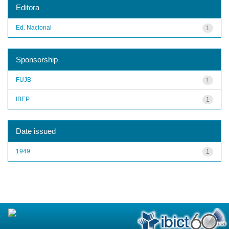
Editora
Ed. Nacional
1
Sponsorship
FUJB
1
IBEP
1
Date issued
1949
1