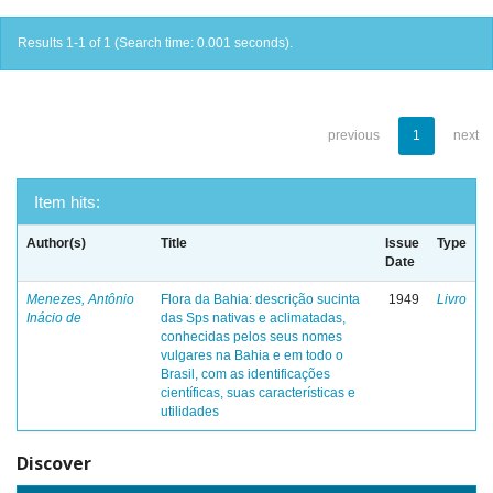
Results 1-1 of 1 (Search time: 0.001 seconds).
previous
1
next
Item hits:
Author(s)
Title
Issue
Type
Date
Menezes, Antônio
Flora da Bahia: descrição sucinta
1949
Livro
Inácio de
das Sps nativas e aclimatadas,
conhecidas pelos seus nomes
vulgares na Bahia e em todo o
Brasil, com as identificações
científicas, suas características e
utilidades
Discover