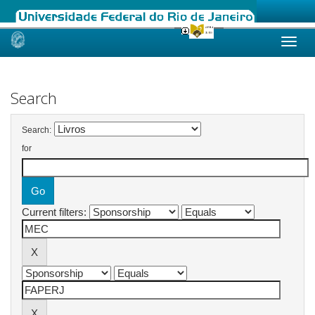
Skip
navigation
Search
Search:
for
Current filters: