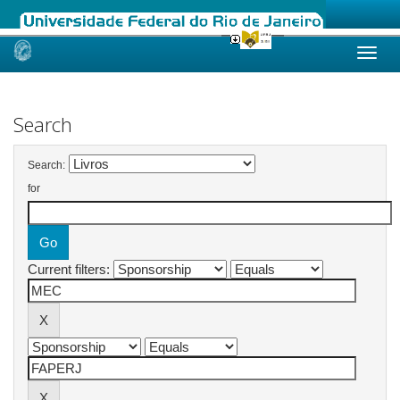
Skip
navigation
Search
Search:
for
Current filters: