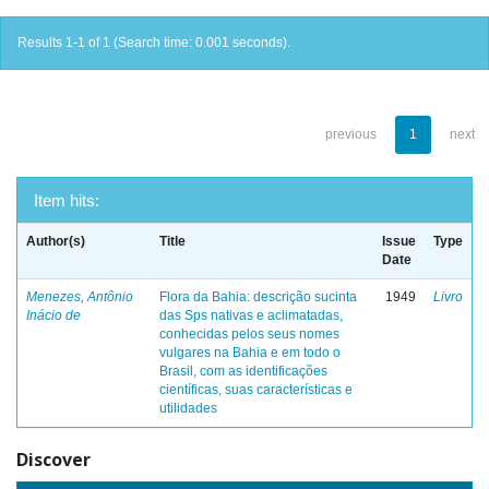
Results 1-1 of 1 (Search time: 0.001 seconds).
previous
1
next
Item hits:
Author(s)
Title
Issue
Type
Date
Menezes, Antônio
Flora da Bahia: descrição sucinta
1949
Livro
Inácio de
das Sps nativas e aclimatadas,
conhecidas pelos seus nomes
vulgares na Bahia e em todo o
Brasil, com as identificações
científicas, suas características e
utilidades
Discover