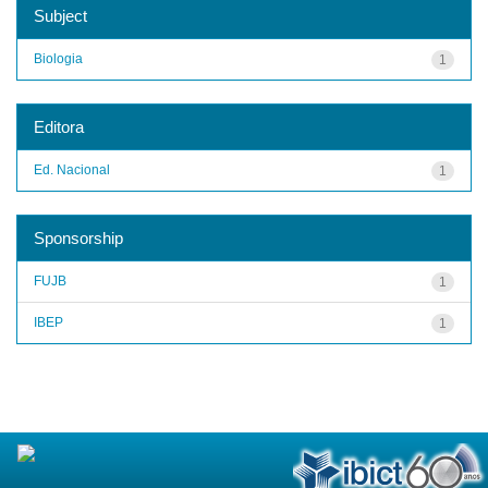
Subject
Biologia
1
Editora
Ed. Nacional
1
Sponsorship
FUJB
1
IBEP
1