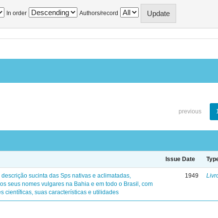
In order
Authors/record
previous
Issue Date
Typ
 descrição sucinta das Sps nativas e aclimatadas,
1949
Livr
os seus nomes vulgares na Bahia e em todo o Brasil, com
s científicas, suas características e utilidades