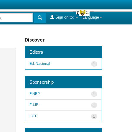
Sign on to:
Language
Discover
Editora
Ed. Nacional
1
Sponsorship
FINEP
1
FUJB
1
IBEP
1