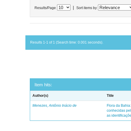
|
Results/Page
Sort items by
Results 1-1 of 1 (Search time: 0.001 seconds).
Item hits:
Author(s)
Title
Menezes, Antônio Inácio de
Flora da Bahia:
conhecidas pel
as identificaçõe