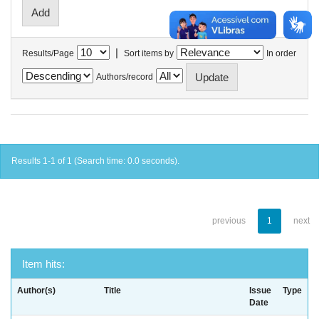
|
Results/Page
Sort items by
In order
Authors/record
Results 1-1 of 1 (Search time: 0.0 seconds).
previous
1
next
Item hits:
Author(s)
Title
Issue
Type
Date