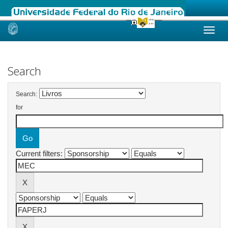
Skip
navigation
Search
Search:
for
Current filters: