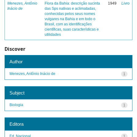
Menezes, Antônio
Flora da Bahia: descrição sucinta
1949
Livro
Inácio de
das Sps nativas e aclimatadas,
conhecidas pelos seus nomes
vulgares na Bahia e em todo o
Brasil, com as identificações
científicas, suas características e
utilidades
Discover
Author
Menezes, Antônio Inácio de
1
Subject
Biologia
1
Editora
Ed. Nacional
1