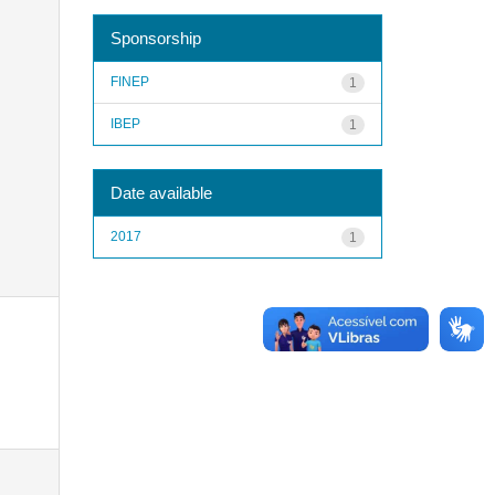
Sponsorship
FINEP
1
IBEP
1
Date available
2017
1