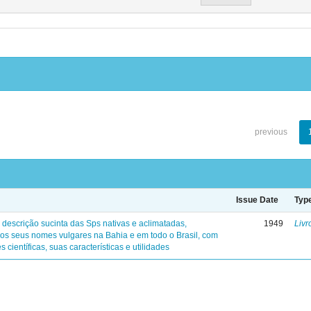
previous
Issue Date
Typ
 descrição sucinta das Sps nativas e aclimatadas,
1949
Livr
os seus nomes vulgares na Bahia e em todo o Brasil, com
s científicas, suas características e utilidades