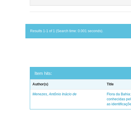
Results 1-1 of 1 (Search time: 0.001 seconds).
Item hits:
Author(s)
Title
Menezes, Antônio Inácio de
Flora da Bahia:
conhecidas pel
as identificaçõe