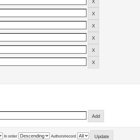
In order
Authors/record