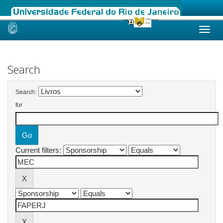
Skip
navigation
Search
Search:
for
Current filters: