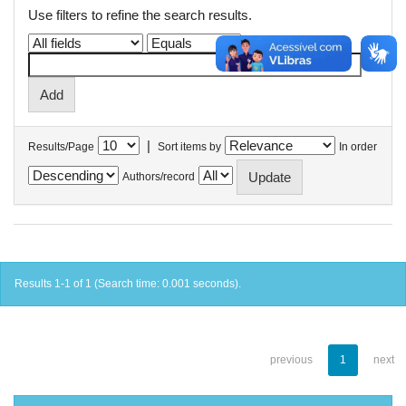
Use filters to refine the search results.
|
Results/Page
Sort items by
In order
Authors/record
Results 1-1 of 1 (Search time: 0.001 seconds).
previous
1
next