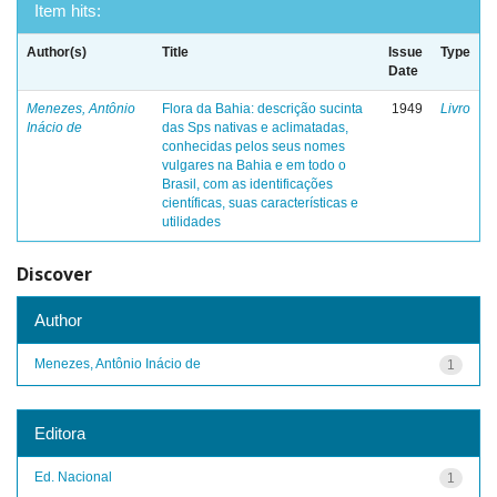
Item hits:
Author(s)
Title
Issue
Type
Date
Menezes, Antônio
Flora da Bahia: descrição sucinta
1949
Livro
Inácio de
das Sps nativas e aclimatadas,
conhecidas pelos seus nomes
vulgares na Bahia e em todo o
Brasil, com as identificações
científicas, suas características e
utilidades
Discover
Author
Menezes, Antônio Inácio de
1
Editora
Ed. Nacional
1