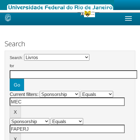
Skip
navigation
Search
Search:
for
Current filters: