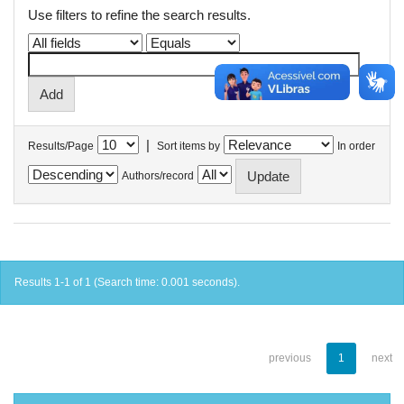
Use filters to refine the search results.
|
Results/Page
Sort items by
In order
Authors/record
Results 1-1 of 1 (Search time: 0.001 seconds).
previous
1
next