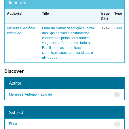
Item hits:
Author(s)
Title
Issue
Type
Date
Menezes, Antônio
Flora da Bahia: descrição sucinta
1949
Livro
Inácio de
das Sps nativas e aclimatadas,
conhecidas pelos seus nomes
vulgares na Bahia e em todo o
Brasil, com as identificações
científicas, suas características e
utilidades
Discover
Author
Menezes, Antônio Inácio de
1
Subject
Flora
1