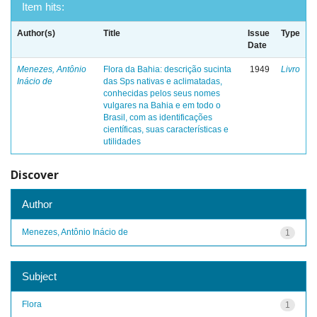
Item hits:
Author(s)
Title
Issue
Type
Date
Menezes, Antônio
Flora da Bahia: descrição sucinta
1949
Livro
Inácio de
das Sps nativas e aclimatadas,
conhecidas pelos seus nomes
vulgares na Bahia e em todo o
Brasil, com as identificações
científicas, suas características e
utilidades
Discover
Author
Menezes, Antônio Inácio de
1
Subject
Flora
1