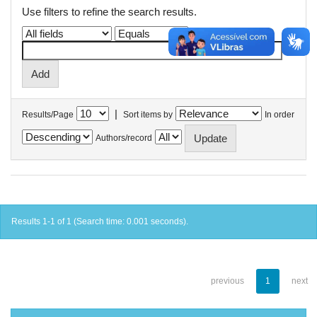
Use filters to refine the search results.
|
Results/Page
Sort items by
In order
Authors/record
Results 1-1 of 1 (Search time: 0.001 seconds).
previous
1
next