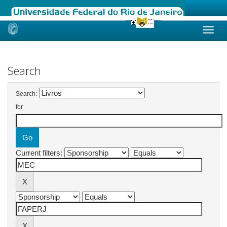
Skip
navigation
Search
Search:
for
Current filters: