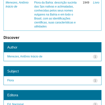
Menezes, Antônio
Flora da Bahia: descrição sucinta
1949
Livro
Inácio de
das Sps nativas e aclimatadas,
conhecidas pelos seus nomes
vulgares na Bahia e em todo o
Brasil, com as identificações
científicas, suas características e
utilidades
Discover
Author
Menezes, Antônio Inácio de
1
Subject
Flora
1
Editora
Ed. Nacional
1