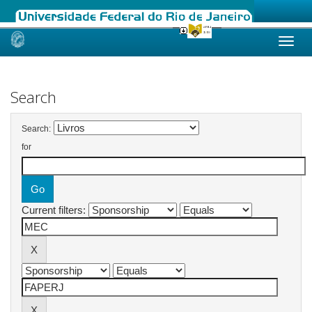
Skip
navigation
Search
Search:
for
Current filters: