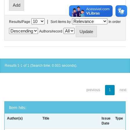
|
Results/Page
Sort items by
In order
Authors/record
Results 1-1 of 1 (Search time: 0.001 seconds).
previous
1
next
Item hits:
Author(s)
Title
Issue
Type
Date