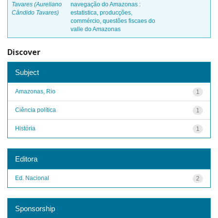
Tavares (Aureliano
navegação do Amazonas :
Cândido Tavares)
estatistica, producções,
commércio, questões fiscaes do
valle do Amazonas
Discover
Subject
Amazonas, Rio
1
Ciência política
1
História
1
Editora
Ed. Nacional
2
Sponsorship