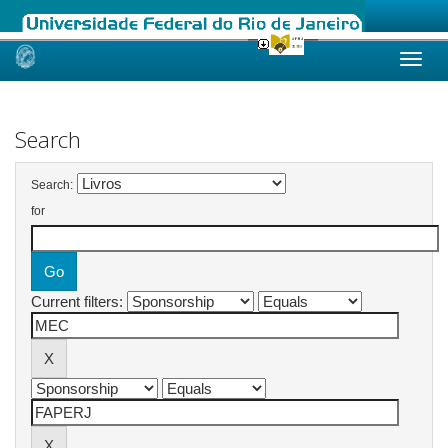
Skip
navigation
Search
Search:
for
Current filters: