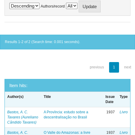
Authors/record
Results 1-2 of 2 (Search time: 0.001 seconds).
previous
1
next
Item hits:
Author(s)
Title
Issue
Type
Date
Bastos, A. C.
A Província: estudo sobre a
1937
Livro
Tavares (Aureliano
descentralisação no Brasil
Cândido Tavares)
Bastos, A. C.
O Valle do Amazonas: a livre
1937
Livro