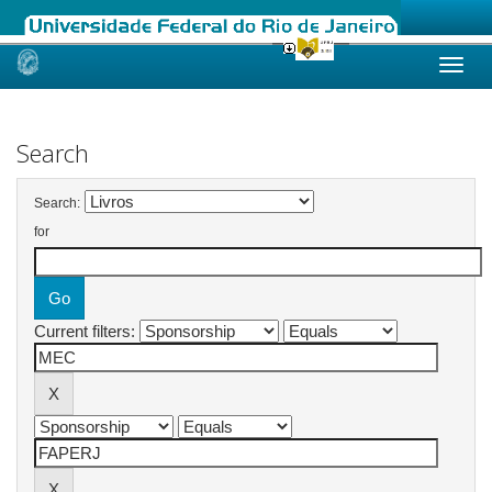
Skip
navigation
Search
Search:
for
Current filters: