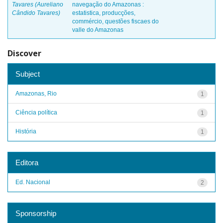
Tavares (Aureliano
navegação do Amazonas :
Cândido Tavares)
estatistica, producções,
commércio, questões fiscaes do
valle do Amazonas
Discover
Subject
Amazonas, Rio
1
Ciência política
1
História
1
Editora
Ed. Nacional
2
Sponsorship