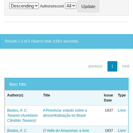
Authors/record
Results 1-2 of 2 (Search time: 0.001 seconds).
previous
1
next
Item hits:
Author(s)
Title
Issue
Type
Date
Bastos, A. C.
A Província: estudo sobre a
1937
Livro
Tavares (Aureliano
descentralisação no Brasil
Cândido Tavares)
Bastos, A. C.
O Valle do Amazonas: a livre
1937
Livro