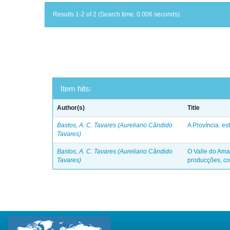
Results 1-2 of 2 (Search time: 0.006 seconds).
Item hits:
Author(s)
Title
Bastos, A. C. Tavares (Aureliano Cândido
A Província: es
Tavares)
Bastos, A. C. Tavares (Aureliano Cândido
O Valle do Ama
Tavares)
producções, co