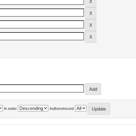
In order
Authors/record