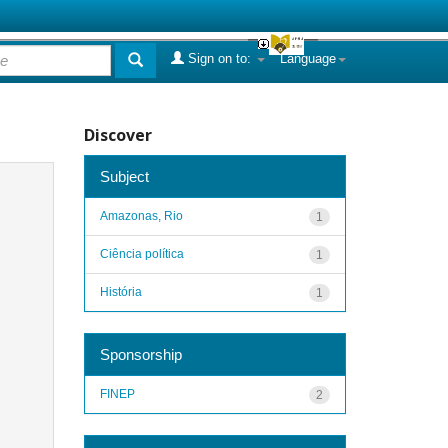
Sign on to:
Language
Discover
Subject
Amazonas, Rio
1
Ciência política
1
História
1
Sponsorship
FINEP
2