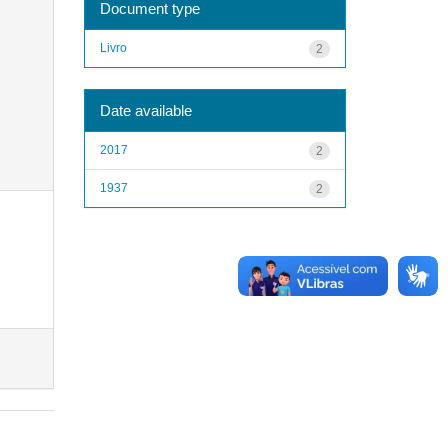
Document type
Livro
2
Date available
2017
2
1937
2