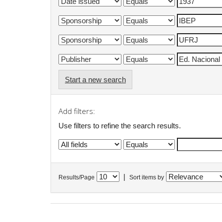
Start a new search
Add filters:
Use filters to refine the search results.
|
Results/Page
Sort items by