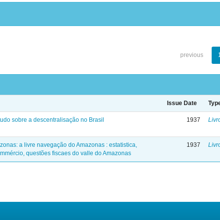
previous
Issue Date
Typ
tudo sobre a descentralisação no Brasil
1937
Livr
zonas: a livre navegação do Amazonas : estatistica,
1937
Livr
mmércio, questões fiscaes do valle do Amazonas