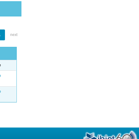
1
next
e
o
o