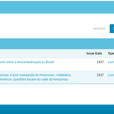
previous
Issue Date
Typ
tudo sobre a descentralisação no Brasil
1937
Livr
zonas: a livre navegação do Amazonas : estatistica,
1937
Livr
mmércio, questões fiscaes do valle do Amazonas