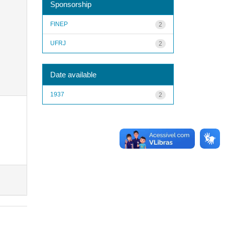
Sponsorship
FINEP
2
UFRJ
2
Date available
1937
2