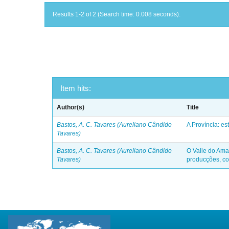
Results 1-2 of 2 (Search time: 0.008 seconds).
Item hits:
Author(s)
Title
Bastos, A. C. Tavares (Aureliano Cândido
A Província: es
Tavares)
Bastos, A. C. Tavares (Aureliano Cândido
O Valle do Ama
Tavares)
producções, co