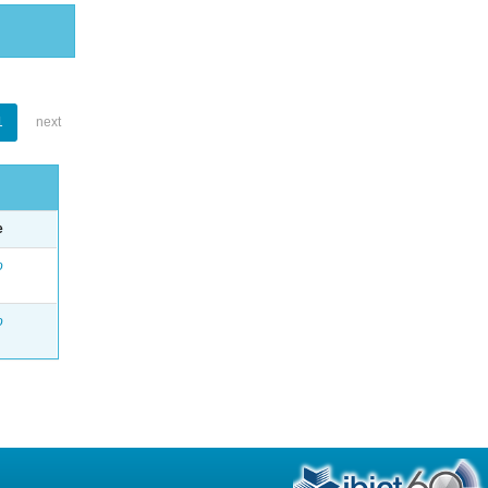
1
next
e
o
o