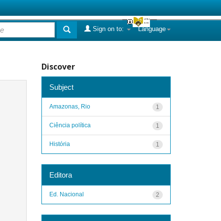
Sign on to:
Language
Discover
Subject
Amazonas, Rio
1
Ciência política
1
História
1
Editora
Ed. Nacional
2