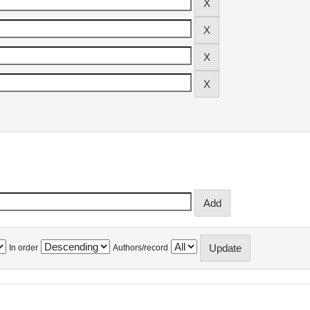
In order
Authors/record