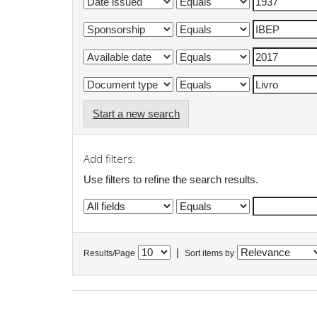
Start a new search
Add filters:
Use filters to refine the search results.
|
Results/Page
Sort items by