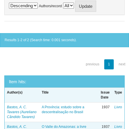
Authors/record
Results 1-2 of 2 (Search time: 0.001 seconds).
previous
1
next
Item hits:
Author(s)
Title
Issue
Type
Date
Bastos, A. C.
A Província: estudo sobre a
1937
Livro
Tavares (Aureliano
descentralisação no Brasil
Cândido Tavares)
Bastos, A. C.
O Valle do Amazonas: a livre
1937
Livro