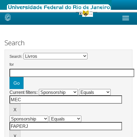
Skip
navigation
Search
Search:
for
Current filters: