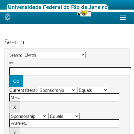
Skip
navigation
Search
Search:
for
Current filters: