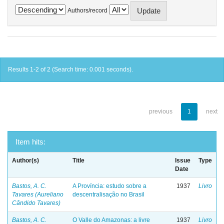
Authors/record
Results 1-2 of 2 (Search time: 0.001 seconds).
previous
1
next
Item hits:
Author(s)
Title
Issue
Type
Date
Bastos, A. C.
A Província: estudo sobre a
1937
Livro
Tavares (Aureliano
descentralisação no Brasil
Cândido Tavares)
Bastos, A. C.
O Valle do Amazonas: a livre
1937
Livro