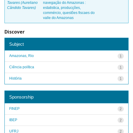
Tavares (Aureliano
navegação do Amazonas :
Cândido Tavares)
estatistica, producções,
commércio, questões fiscaes do
valle do Amazonas
Discover
Subject
Amazonas, Rio
1
Ciência política
1
História
1
Sponsorship
FINEP
2
IBEP
2
UFRJ
2