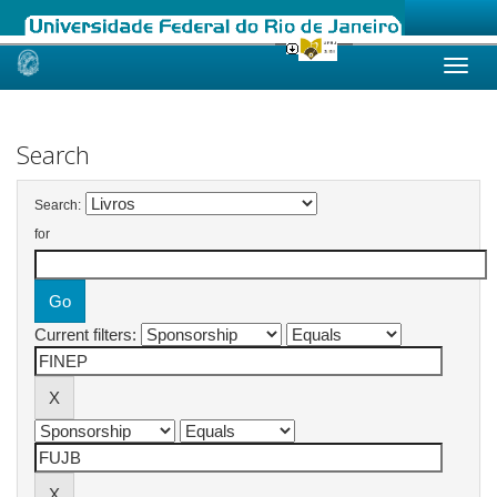
Skip
navigation
Search
Search:
for
Current filters: