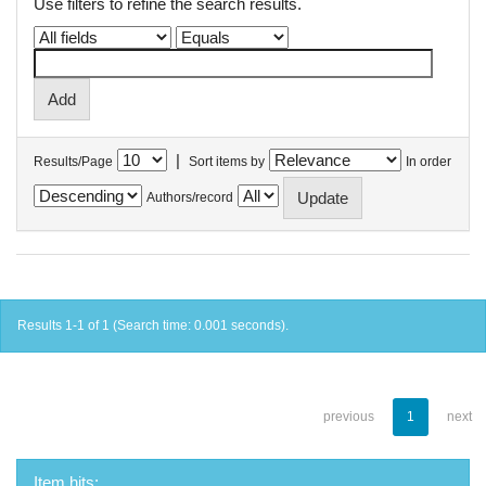
Use filters to refine the search results.
|
Results/Page
Sort items by
In order
Authors/record
Results 1-1 of 1 (Search time: 0.001 seconds).
previous
1
next
Item hits: