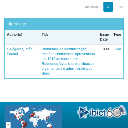
previous
1
next
Item hits:
Author(s)
Title
Issue
Type
Date
Calógeras, João
Problemas de administração:
1938
Livro
Pandiá
relatório confidencial apresentado
em 1918 ao conselheiro
Rodrigues Alves sobre a situação
orçamentária e administrativa do
Brasil