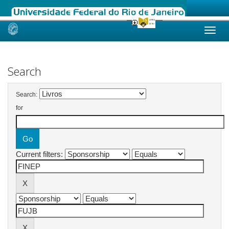
Skip
navigation
Search
Search:
for
Current filters: