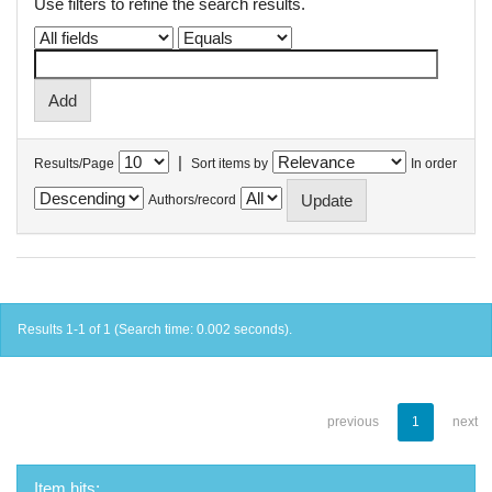
Use filters to refine the search results.
|
Results/Page
Sort items by
In order
Authors/record
Results 1-1 of 1 (Search time: 0.002 seconds).
previous
1
next
Item hits: