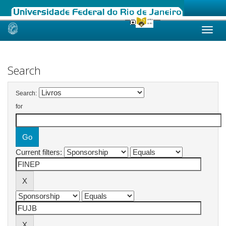
Skip
navigation
Search
Search:
for
Current filters: