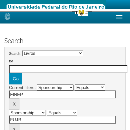
Skip
navigation
Search
Search:
for
Current filters: