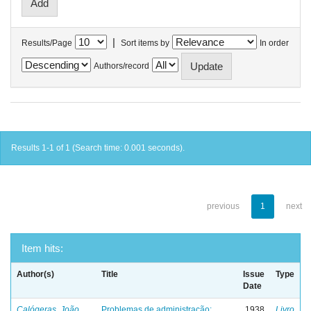
|
Results/Page
Sort items by
In order
Authors/record
Results 1-1 of 1 (Search time: 0.001 seconds).
previous
1
next
Item hits:
Author(s)
Title
Issue
Type
Date
Calógeras, João
Problemas de administração:
1938
Livro