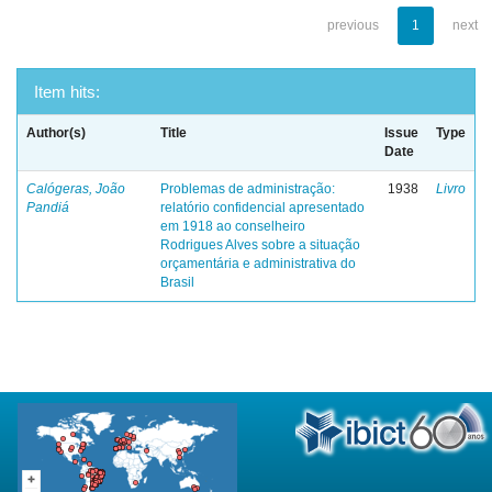
previous
1
next
Item hits:
Author(s)
Title
Issue
Type
Date
Calógeras, João
Problemas de administração:
1938
Livro
Pandiá
relatório confidencial apresentado
em 1918 ao conselheiro
Rodrigues Alves sobre a situação
orçamentária e administrativa do
Brasil