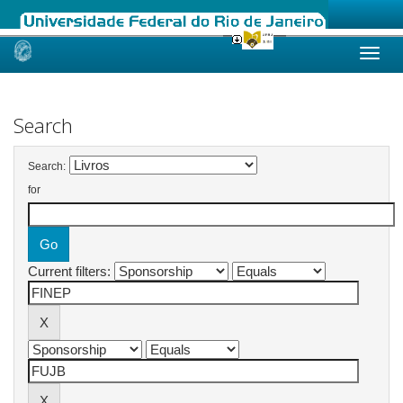
Skip
navigation
Search
Search:
for
Current filters: