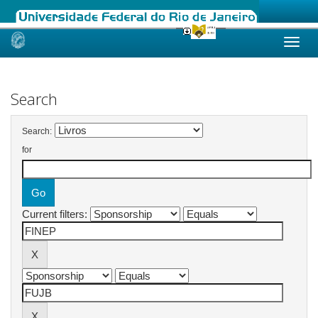
Skip
navigation
Search
Search:
for
Current filters: