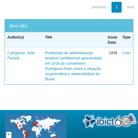
previous
1
next
Item hits:
Author(s)
Title
Issue
Type
Date
Calógeras, João
Problemas de administração:
1938
Livro
Pandiá
relatório confidencial apresentado
em 1918 ao conselheiro
Rodrigues Alves sobre a situação
orçamentária e administrativa do
Brasil