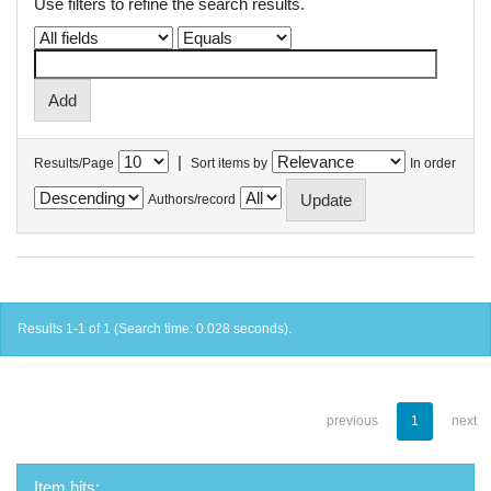
Use filters to refine the search results.
|
Results/Page
Sort items by
In order
Authors/record
Results 1-1 of 1 (Search time: 0.028 seconds).
previous
1
next
Item hits: