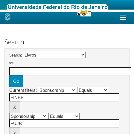
Skip
navigation
Search
Search:
for
Current filters: