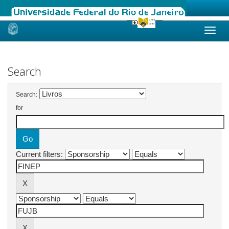
Skip
navigation
Search
Search:
for
Current filters: