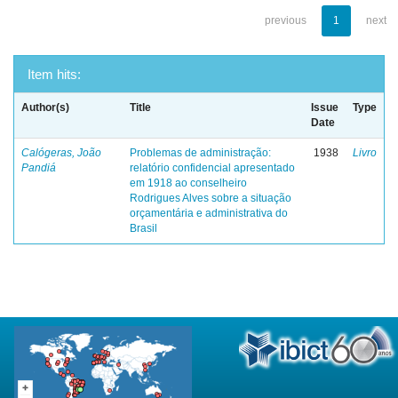
previous
1
next
Item hits:
Author(s)
Title
Issue
Type
Date
Calógeras, João
Problemas de administração:
1938
Livro
Pandiá
relatório confidencial apresentado
em 1918 ao conselheiro
Rodrigues Alves sobre a situação
orçamentária e administrativa do
Brasil