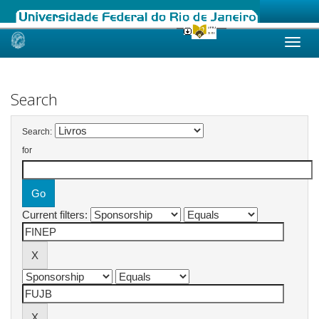
Skip
navigation
Search
Search:
for
Current filters: