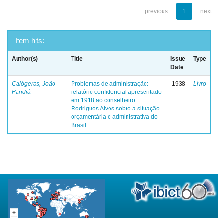
previous
1
next
Item hits:
Author(s)
Title
Issue
Type
Date
Calógeras, João
Problemas de administração:
1938
Livro
Pandiá
relatório confidencial apresentado
em 1918 ao conselheiro
Rodrigues Alves sobre a situação
orçamentária e administrativa do
Brasil