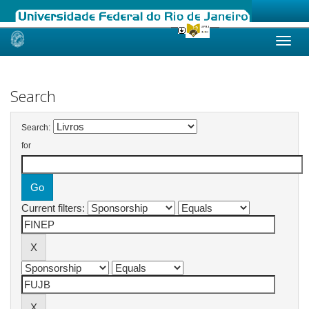
Skip
navigation
Search
Search:
for
Current filters: