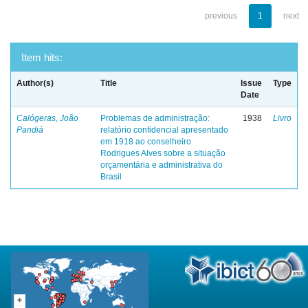
previous
1
next
Item hits:
Author(s)
Title
Issue
Type
Date
Calógeras, João
Problemas de administração:
1938
Livro
Pandiá
relatório confidencial apresentado
em 1918 ao conselheiro
Rodrigues Alves sobre a situação
orçamentária e administrativa do
Brasil