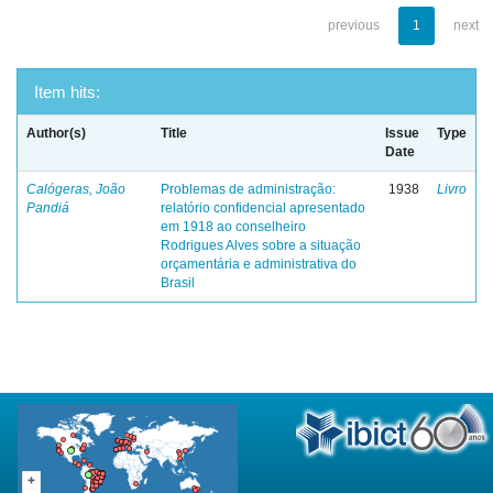
previous
1
next
Item hits:
Author(s)
Title
Issue
Type
Date
Calógeras, João
Problemas de administração:
1938
Livro
Pandiá
relatório confidencial apresentado
em 1918 ao conselheiro
Rodrigues Alves sobre a situação
orçamentária e administrativa do
Brasil