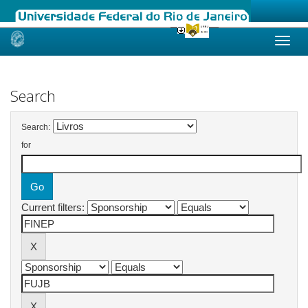
Skip
navigation
Search
Search:
for
Current filters: