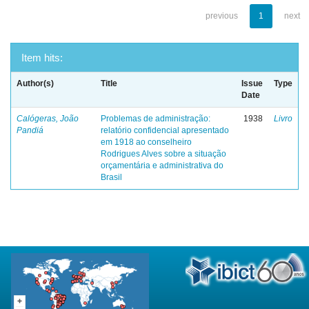
previous
1
next
Item hits:
Author(s)
Title
Issue
Type
Date
Calógeras, João
Problemas de administração:
1938
Livro
Pandiá
relatório confidencial apresentado
em 1918 ao conselheiro
Rodrigues Alves sobre a situação
orçamentária e administrativa do
Brasil