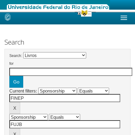
Skip
navigation
Search
Search:
for
Current filters: