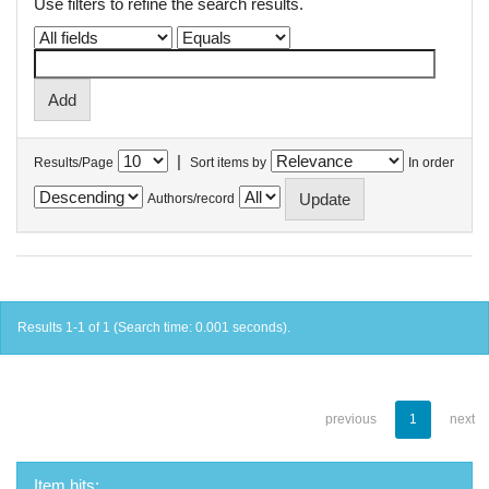
Use filters to refine the search results.
|
Results/Page
Sort items by
In order
Authors/record
Results 1-1 of 1 (Search time: 0.001 seconds).
previous
1
next
Item hits: