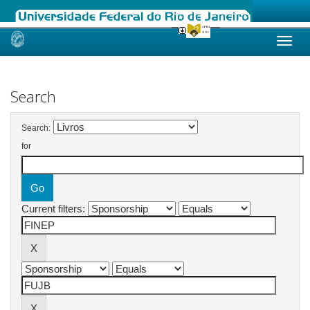
Skip
navigation
Search
Search:
for
Current filters: