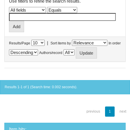
Use filters to refine the search results.
|
Results/Page
Sort items by
In order
Authors/record
Results 1-1 of 1 (Search time: 0.002 seconds).
previous
1
next
Item hits: