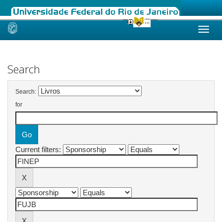
Skip
navigation
Search
Search:
for
Current filters: