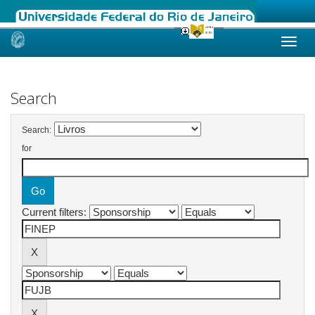
Skip
navigation
Search
Search:
for
Current filters: