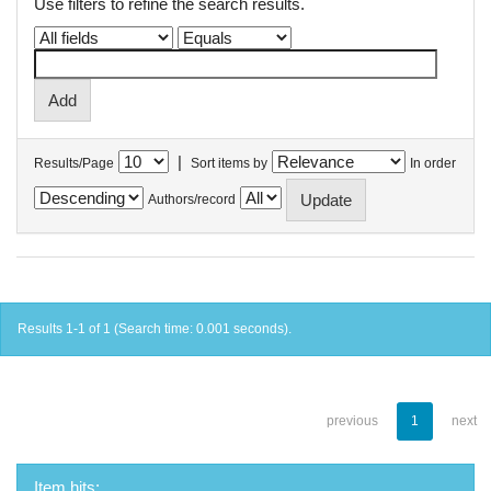
Use filters to refine the search results.
|
Results/Page
Sort items by
In order
Authors/record
Results 1-1 of 1 (Search time: 0.001 seconds).
previous
1
next
Item hits: