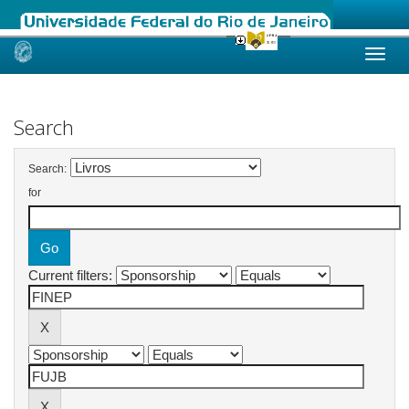
Skip
navigation
Search
Search:
for
Current filters: