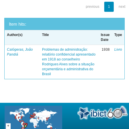
previous
1
next
Item hits:
Author(s)
Title
Issue
Type
Date
Calógeras, João
Problemas de administração:
1938
Livro
Pandiá
relatório confidencial apresentado
em 1918 ao conselheiro
Rodrigues Alves sobre a situação
orçamentária e administrativa do
Brasil