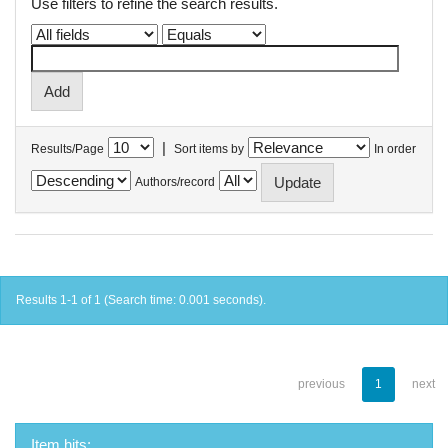
Use filters to refine the search results.
|
Results/Page
Sort items by
In order
Authors/record
Results 1-1 of 1 (Search time: 0.001 seconds).
previous
1
next
Item hits: