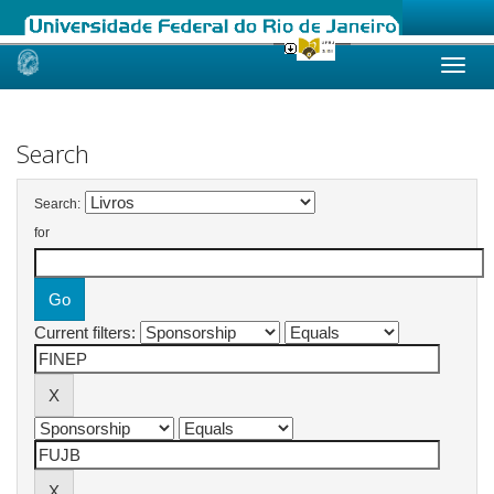
Skip
navigation
Search
Search:
for
Current filters: