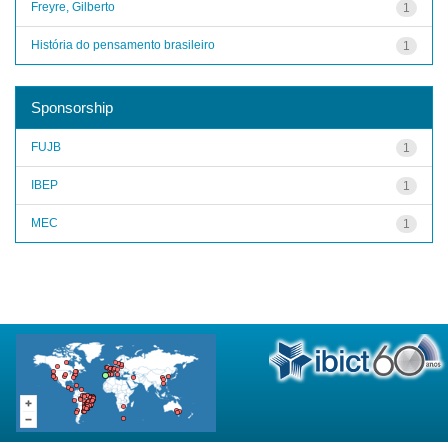
Freyre, Gilberto
1
História do pensamento brasileiro
1
Sponsorship
FUJB
1
IBEP
1
MEC
1