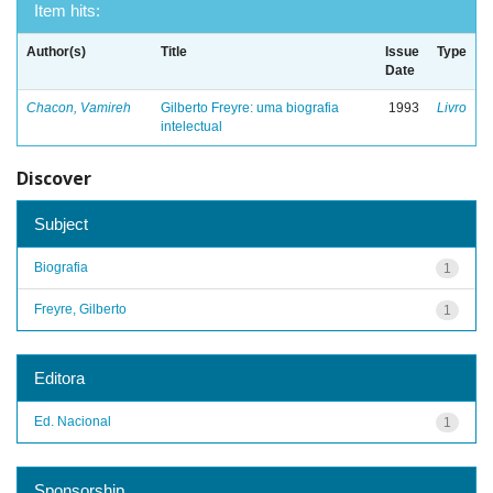
Item hits:
Author(s)
Title
Issue
Type
Date
Chacon, Vamireh
Gilberto Freyre: uma biografia
1993
Livro
intelectual
Discover
Subject
Biografia
1
Freyre, Gilberto
1
Editora
Ed. Nacional
1
Sponsorship