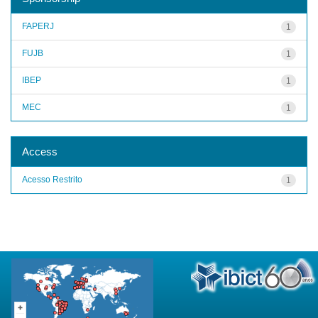
FAPERJ
1
FUJB
1
IBEP
1
MEC
1
Access
Acesso Restrito
1