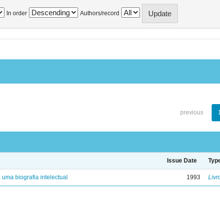
In order
Authors/record
previous
Issue Date
Typ
: uma biografia intelectual
1993
Livr