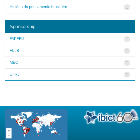
História do pensamento brasileiro
1
Sponsorship
FAPERJ
1
FUJB
1
MEC
1
UFRJ
1