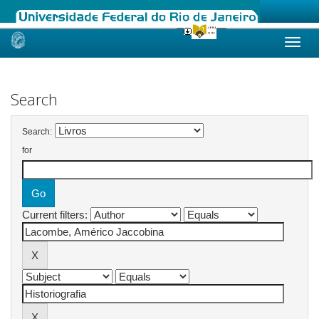
Skip
navigation
Search
Search:
for
Current filters: