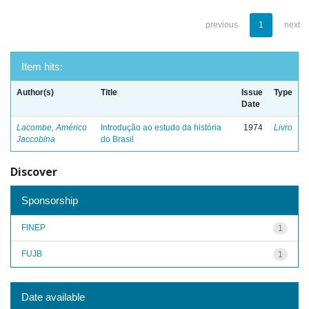
previous
1
next
Item hits:
Author(s)
Title
Issue
Type
Date
Lacombe, Américo
Introdução ao estudo da história
1974
Livro
Jaccobina
do Brasil
Discover
Sponsorship
FINEP
1
FUJB
1
Date available