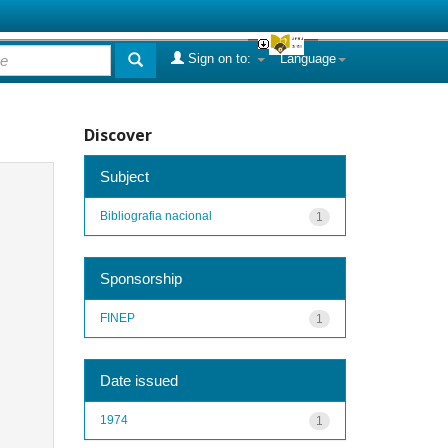
Sign on to:
Language
Discover
Subject
Bibliografia nacional
1
Sponsorship
FINEP
1
Date issued
1974
1