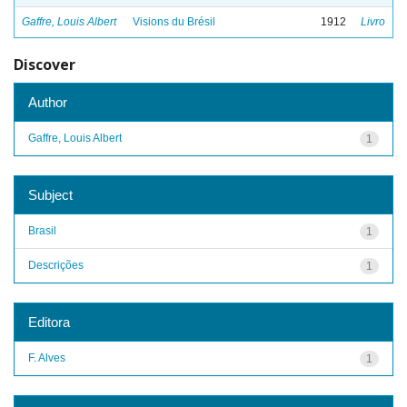
Gaffre, Louis Albert
Visions du Brésil
1912
Livro
Discover
Author
Gaffre, Louis Albert
1
Subject
Brasil
1
Descrições
1
Editora
F. Alves
1