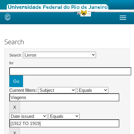
Skip
navigation
Search
Search:
for
Current filters: