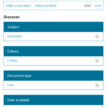
Gaffre, Louis Albert
Visions du Brésil
1912
Livro
Discover
Subject
Descrições
1
Editora
F. Alves
1
Document type
Livro
1
Date available