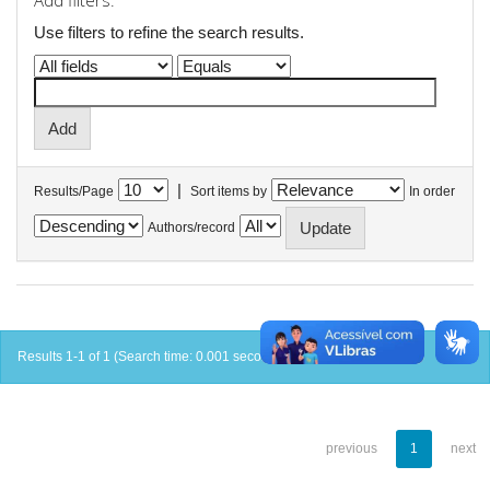
Add filters:
Use filters to refine the search results.
|
Results/Page
Sort items by
In order
Authors/record
Results 1-1 of 1 (Search time: 0.001 seconds).
previous
1
next