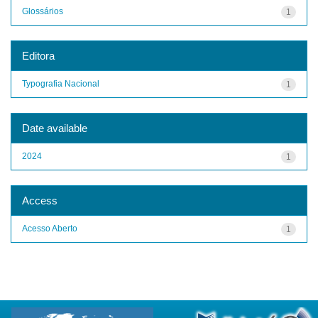
Glossários
1
Editora
Typografia Nacional
1
Date available
2024
1
Access
Acesso Aberto
1