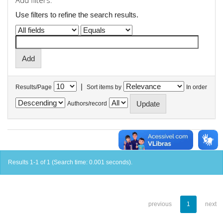
Add filters:
Use filters to refine the search results.
|
Results/Page
Sort items by
In order
Authors/record
Results 1-1 of 1 (Search time: 0.001 seconds).
previous
1
next