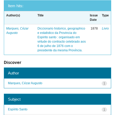
Item hits:
Author(s)
Title
Issue
Type
Date
Marques, Cézar
Diccionario historico, geographico
1878
Livro
Augusto
e estatistico da Provincia do
Espirito santo : organisado em
virtude do contracto celebrado aos
6 de julho de 1876 com o
presidente da mesma Província.
Discover
Author
Marques, Cézar Augusto
1
Subject
Espírito Santo
1