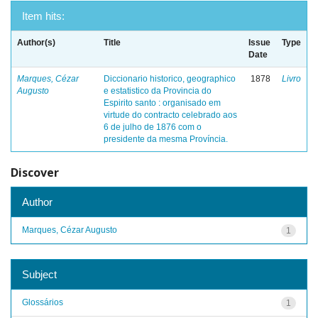
Item hits:
Author(s)
Title
Issue
Type
Date
Marques, Cézar
Diccionario historico, geographico
1878
Livro
Augusto
e estatistico da Provincia do
Espirito santo : organisado em
virtude do contracto celebrado aos
6 de julho de 1876 com o
presidente da mesma Província.
Discover
Author
Marques, Cézar Augusto
1
Subject
Glossários
1