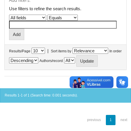
Add filters:
Use filters to refine the search results.
|
Results/Page
Sort items by
In order
Authors/record
Results 1-1 of 1 (Search time: 0.001 seconds).
previous
1
next