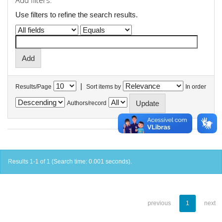
Add filters:
Use filters to refine the search results.
|
Results/Page
Sort items by
In order
Authors/record
Results 1-1 of 1 (Search time: 0.001 seconds).
previous
1
next