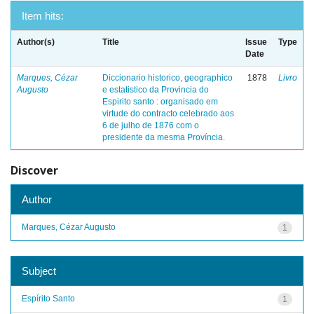
Item hits:
Author(s)
Title
Issue
Type
Date
Marques, Cézar
Diccionario historico, geographico
1878
Livro
Augusto
e estatistico da Provincia do
Espirito santo : organisado em
virtude do contracto celebrado aos
6 de julho de 1876 com o
presidente da mesma Província.
Discover
Author
Marques, Cézar Augusto
1
Subject
Espírito Santo
1