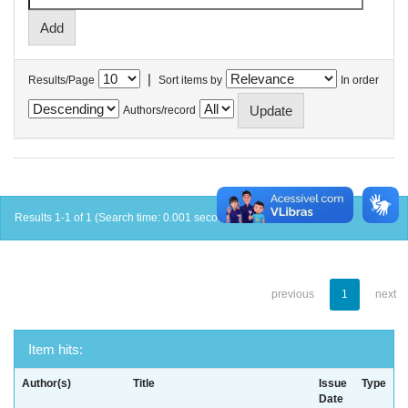
|
Results/Page
Sort items by
In order
Authors/record
Results 1-1 of 1 (Search time: 0.001 seconds).
previous
1
next
Item hits:
Author(s)
Title
Issue
Type
Date